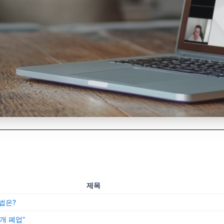
제목
법은?
개 폐업”