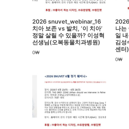
2026 snuvet_webinar_16
2026
치아 보존 vs 발치, ‘이 치아’
나는 
정말 살릴 수 있을까? 이성혁
일 
선생님(오복동물치과병원)
김성수
센터)
0
₩
0
₩