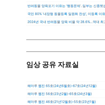
반려동물 양육포기 이유는 ‘행동문제’..일부는 신종펫
국민 80% ‘내장형 동물등록 일원화 찬성’, 미등록 이유
2024년 국내 반려동물 양육 비율 약 28.6%…역대 최
임상 공유 자료실
헤마루 웹진 65호(24년6월호)-67호(24년12월)
해마루 웹진 56호(23년2월)-65호(24년3월)
헤마루 웹진 46호(21년12월호)-55호(23년1월)