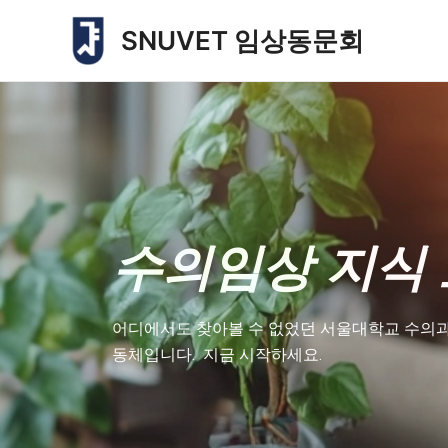
콘
SNUVET 임상동문회
텐
츠
로
건
너
뛰
기
수의임상 지식 
어디에서도 찾아볼 수 없었던 서울대학교 수의과
동체입니다. 지금 시작하세요.