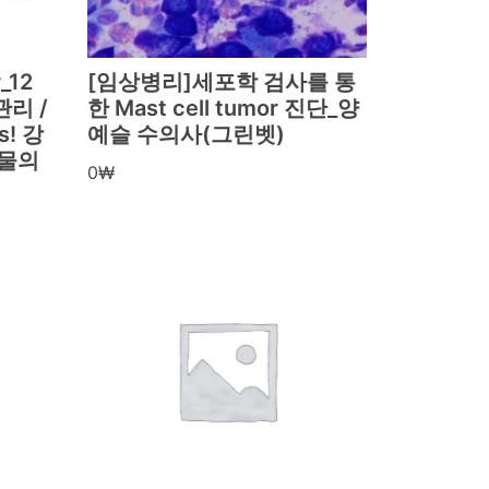
_12
[임상병리]세포학 검사를 통
리 /
한 Mast cell tumor 진단_양
! 강
예슬 수의사(그린벳)
동물의
0
₩