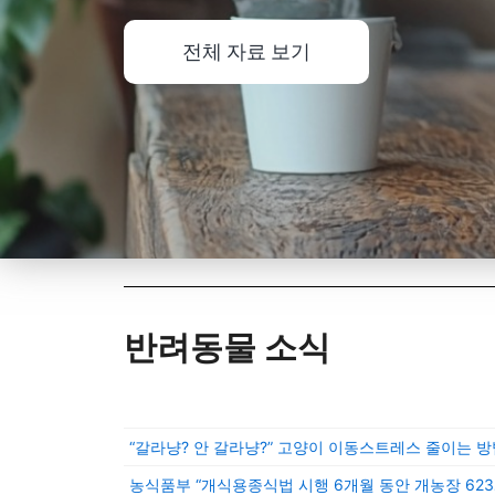
전체 자료 보기
반려동물 소식
“갈라냥? 안 갈라냥?” 고양이 이동스트레스 줄이는 방
농식품부 “개식용종식법 시행 6개월 동안 개농장 623