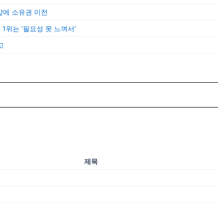
샵에 소유권 이전
 1위는 ‘필요성 못 느껴서’
고
제목