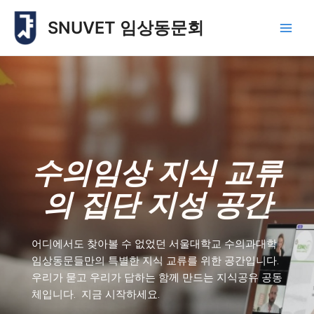
콘
Main
SNUVET 임상동문회
텐
Men
츠
로
건
너
뛰
기
수의임상 지식 교류
의 집단 지성 공간
어디에서도 찾아볼 수 없었던 서울대학교 수의과대학
임상동문들만의 특별한 지식 교류를 위한 공간입니다.
우리가 묻고 우리가 답하는 함께 만드는 지식공유 공동
체입니다. 지금 시작하세요.