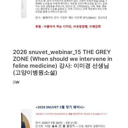
2026 snuvet_webinar_15 THE GREY
ZONE (When should we intervene in
feline medicine) 강사: 이미경 선생님
(고양이병원소설)
0
₩