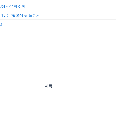
샵에 소유권 이전
 1위는 ‘필요성 못 느껴서’
고
제목