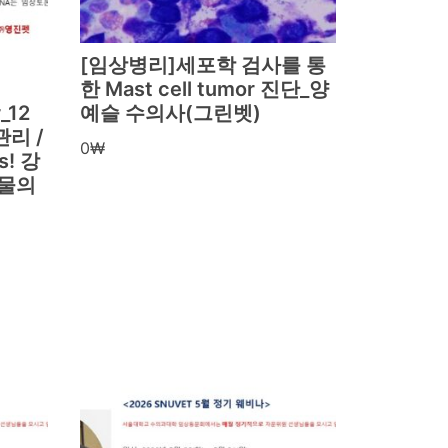
[임상병리]세포학 검사를 통
한 Mast cell tumor 진단_양
_12
예슬 수의사(그린벳)
리 /
0
₩
! 강
동물의