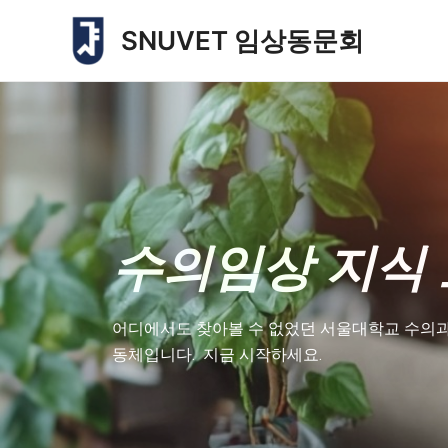
콘
SNUVET 임상동문회
텐
츠
로
건
너
뛰
기
수의임상 지식 
어디에서도 찾아볼 수 없었던 서울대학교 수의과
동체입니다. 지금 시작하세요.