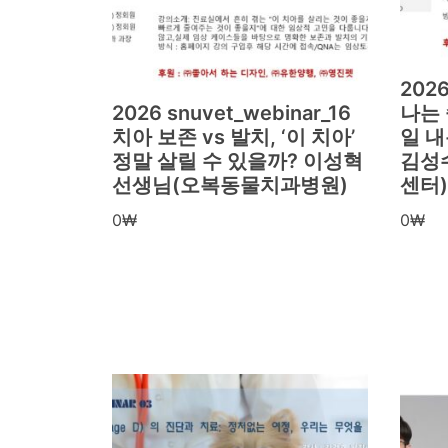
2026
2026 snuvet_webinar_16
나는 
치아 보존 vs 발치, ‘이 치아’
일 
정말 살릴 수 있을까? 이성혁
김성수
선생님(오복동물치과병원)
센터)
0
₩
0
₩