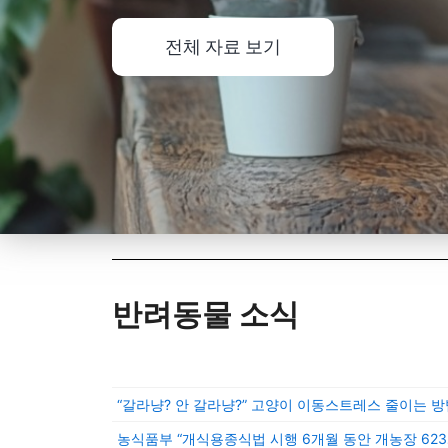
전체 자료 보기
반려동물 소식
“갈라냥? 안 갈라냥?” 고양이 이동스트레스 줄이는 방
농식품부 “개식용종식법 시행 6개월 동안 개농장 623