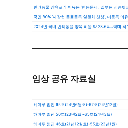
반려동물 양육포기 이유는 ‘행동문제’..일부는 신종펫
국민 80% ‘내장형 동물등록 일원화 찬성’, 미등록 이유
2024년 국내 반려동물 양육 비율 약 28.6%…역대 최
임상 공유 자료실
헤마루 웹진 65호(24년6월호)-67호(24년12월)
해마루 웹진 56호(23년2월)-65호(24년3월)
헤마루 웹진 46호(21년12월호)-55호(23년1월)