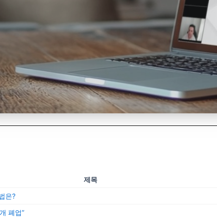
제목
법은?
개 폐업”